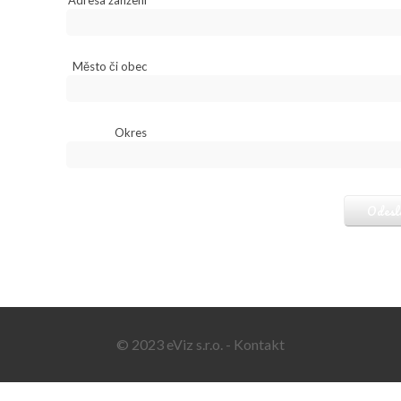
Adresa zařízení
Město či obec
Okres
© 2023 eViz s.r.o. -
Kontakt