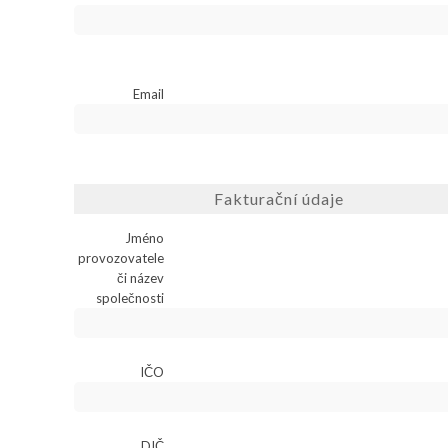
Email
Fakturační údaje
Jméno
provozovatele
či název
společnosti
IČO
DIČ